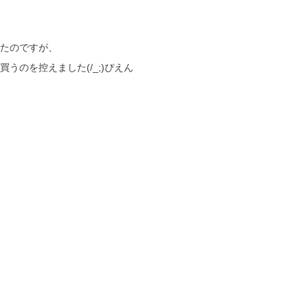
たのですが、
うのを控えました(/_;)ぴえん