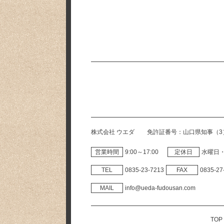
株式会社 ウエダ
免許証番号
山口県知事（
営業時間
9:00～17:00
定休日
水曜日
TEL
0835‐23‐7213
FAX
0835‐27
MAIL
info@ueda-fudousan.com
TOP