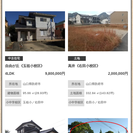
中古住宅
土地
自由が丘《玉祖小校区》
高井《右田小校区》
4LDK
9,800,000円
2,000,000円
所在地
山口県防府市
所在地
山口県防府市
建物面積
95.66 ㎡(28.93坪)
土地面積
332.84 ㎡(143.82坪)
小中学校区
玉祖小／右田中
小中学校区
右田小／右田中