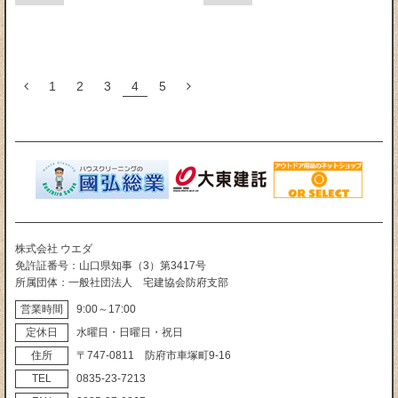
1
2
3
4
5
株式会社 ウエダ
免許証番号
山口県知事（3）第3417号
所属団体
一般社団法人 宅建協会防府支部
営業時間
9:00～17:00
定休日
水曜日・日曜日・祝日
住所
〒747‐0811 防府市車塚町9‐16
TEL
0835‐23‐7213