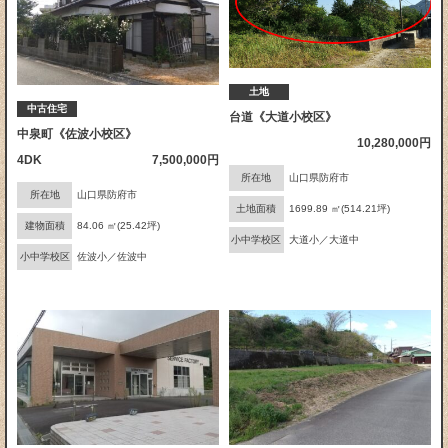
土地
中古住宅
台道《大道小校区》
中泉町《佐波小校区》
10,280,000円
4DK
7,500,000円
所在地
山口県防府市
所在地
山口県防府市
土地面積
1699.89 ㎡(514.21坪)
建物面積
84.06 ㎡(25.42坪)
小中学校区
大道小／大道中
小中学校区
佐波小／佐波中