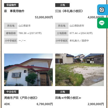
収益物件
土地
萩 事業用物件
江泊《牟礼南小校区》
53,000,000円
4,000,000円
所在地
山口県萩市
所在地
山口県防府市
建物面積
786.38 ㎡(237.87坪)
土地面積
677.44 ㎡(204.92坪)
小中学校区
ー／ー
小中学校区
牟礼南小／国府中
中古住宅
土地
周南市戸田《戸田小校区》
田島≪中関小校区≫
4DK
6,790,000円
2,900,000円