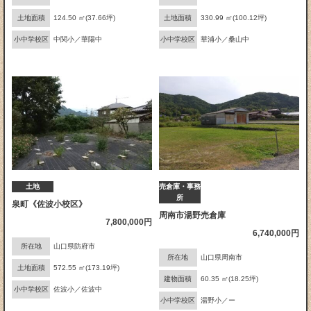
土地面積
124.50 ㎡(37.66坪)
土地面積
330.99 ㎡(100.12坪)
小中学校区
中関小／華陽中
小中学校区
華浦小／桑山中
土地
売倉庫・事務
所
泉町《佐波小校区》
周南市湯野売倉庫
7,800,000円
6,740,000円
所在地
山口県防府市
所在地
山口県周南市
土地面積
572.55 ㎡(173.19坪)
建物面積
60.35 ㎡(18.25坪)
小中学校区
佐波小／佐波中
小中学校区
湯野小／ー