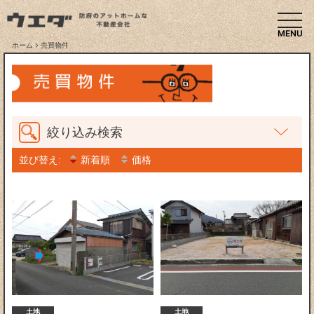
togg
ホーム
売買物件
絞り込み検索
並び替え:
新着順
価格
土地
土地