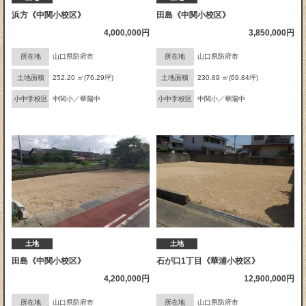
浜方《中関小校区》
田島《中関小校区》
4,000,000円
3,850,000円
所在地
山口県防府市
所在地
山口県防府市
土地面積
252.20 ㎡(76.29坪)
土地面積
230.89 ㎡(69.84坪)
小中学校区
中関小／華陽中
小中学校区
中関小／華陽中
土地
土地
田島《中関小校区》
石が口1丁目《華浦小校区》
4,200,000円
12,900,000円
所在地
山口県防府市
所在地
山口県防府市