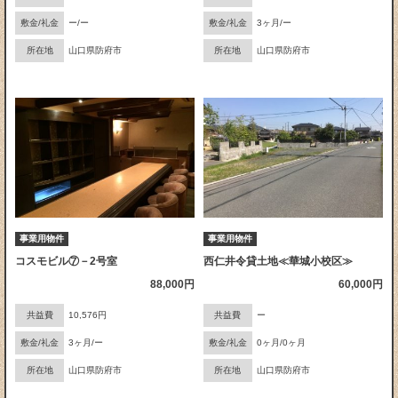
敷金/礼金
ー/ー
敷金/礼金
3ヶ月/ー
所在地
山口県防府市
所在地
山口県防府市
事業用物件
事業用物件
コスモビル⑦－2号室
西仁井令貸土地≪華城小校区≫
88,000円
60,000円
共益費
10,576円
共益費
ー
敷金/礼金
3ヶ月/ー
敷金/礼金
0ヶ月/0ヶ月
所在地
山口県防府市
所在地
山口県防府市