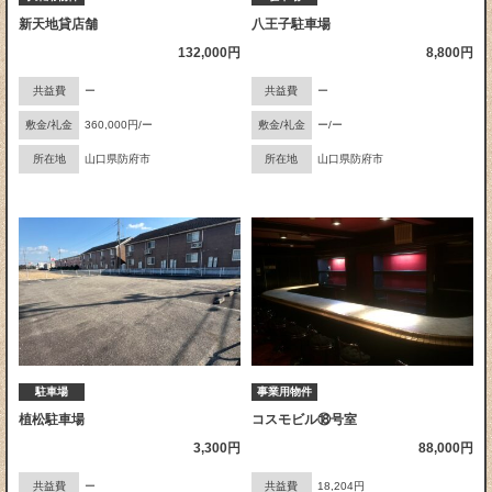
新天地貸店舗
八王子駐車場
132,000円
8,800円
共益費
ー
共益費
ー
敷金/礼金
360,000円/ー
敷金/礼金
ー/ー
所在地
山口県防府市
所在地
山口県防府市
駐車場
事業用物件
植松駐車場
コスモビル⑱号室
3,300円
88,000円
共益費
ー
共益費
18,204円