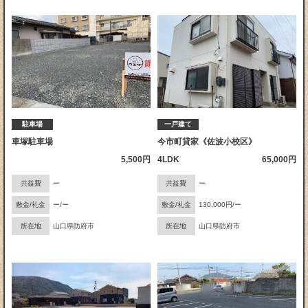
駐車場
一戸建て
車塚駐車場
今市町貸家《佐波小校区》
5,500円
4LDK
65,000円
共益費
ー
共益費
ー
敷金/礼金
ー/ー
敷金/礼金
130,000円/ー
所在地
山口県防府市
所在地
山口県防府市