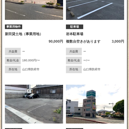
事業用物件
駐車場
新田貸土地（事業用地）
岩本駐車場
90,000円
複数台空きがあります
3,000円
共益費
ー
共益費
ー
敷金/礼金
180,000円/ー
敷金/礼金
ー/ー
所在地
山口県防府市
所在地
山口県防府市