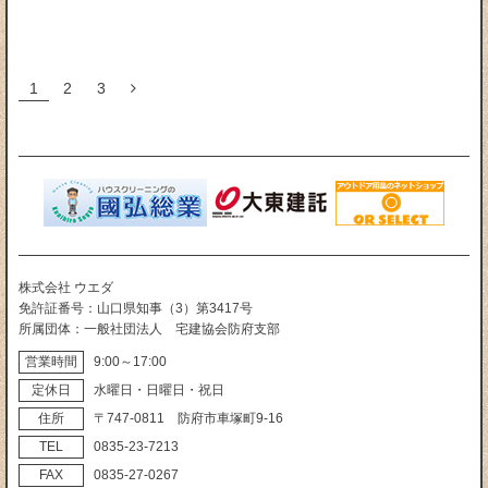
1
2
3
株式会社 ウエダ
免許証番号
山口県知事（3）第3417号
所属団体
一般社団法人 宅建協会防府支部
営業時間
9:00～17:00
定休日
水曜日・日曜日・祝日
住所
〒747‐0811 防府市車塚町9‐16
TEL
0835‐23‐7213
FAX
0835‐27‐0267