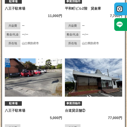
駐車場
事業用物件
八王子駐車場
平和町ビル2階 貸倉庫
11,000円
7,700円
共益費
ー
共益費
ー
敷金/礼金
ー/ー
敷金/礼金
ー/ー
所在地
山口県防府市
所在地
山口県防府市
駐車場
事業用物件
八王子駐車場
台道貸店舗②
5,000円
77,000円