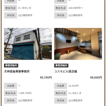
共益費
ー
共益費
ー
敷金/礼金
0ヶ月/0ヶ月
敷金/礼金
140,000円/ー
所在地
山口県防府市
所在地
山口県防府市
事業用物件
事業用物件
天神貸倉庫兼事務所
コスモビル貸店舗
95,700円
99,000円
共益費
ー
共益費
14,522円
敷金/礼金
ー/95,700円
敷金/礼金
2ヶ月/0ヶ月
所在地
山口県防府市
所在地
山口県防府市