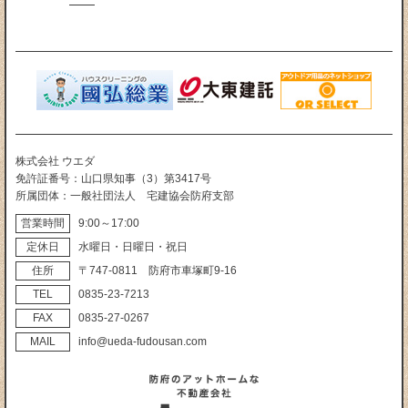
株式会社 ウエダ
免許証番号
山口県知事（3）第3417号
所属団体
一般社団法人 宅建協会防府支部
営業時間
9:00～17:00
定休日
水曜日・日曜日・祝日
住所
〒747‐0811 防府市車塚町9‐16
TEL
0835‐23‐7213
FAX
0835‐27‐0267
MAIL
info@ueda-fudousan.com