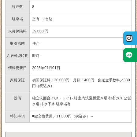
総戸数
8
駐車場
空有 1台込
火災保険料
19,000 円
取引様態
仲介
入居可能時期
即時
情報更新日
2026年07月01日
家賃保証
初回保証料／20,000円 月額／400円 集送金手数料／330
円（税込み）
設備
独立洗面台
バス・トイレ別
室内洗濯機置き場
都市ガス
公営
水道
排水下水
駐車場有
特記事項
■鍵交換費用／11,000円（税込み）～