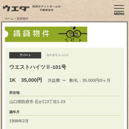
togg
ホーム
賃貸物件
アパート
物件番号:A-1016
ウエストハイツⅡ-101号
1K 35,000円
共益費: ー
敷/礼：35,000円/0ヶ月
所在地
山口県防府市 石が口3丁目1-23
築年月
1998年2月