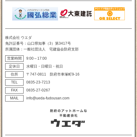
株式会社 ウエダ
免許証番号
山口県知事（3）第3417号
所属団体
一般社団法人 宅建協会防府支部
営業時間
9:00～17:00
定休日
水曜日・日曜日・祝日
住所
〒747‐0811 防府市車塚町9‐16
TEL
0835‐23‐7213
FAX
0835‐27‐0267
MAIL
info@ueda-fudousan.com