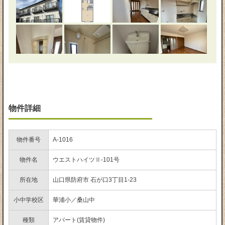
物件詳細
物件番号
A-1016
物件名
ウエストハイツⅡ-101号
所在地
山口県防府市 石が口3丁目1-23
小中学校区
華浦小／桑山中
種類
アパート(賃貸物件)