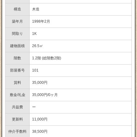
構造
木造
築年月
1998年2月
間取り
1K
建物面積
26.5㎡
階数
1.2階 (総階数2階)
部屋番号
101
賃料
35,000円
敷金/礼金
35,000円/0ヶ月
共益費
ー
更新料
11,000円
仲介手数料
38,500円