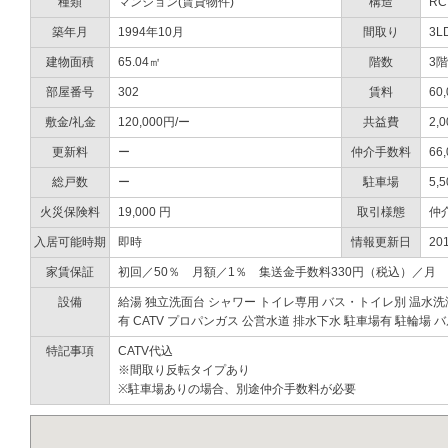
種類
マンション(賃貸物件)
構造
RC
築年月
1994年10月
間取り
3L
建物面積
65.04㎡
階数
3階
部屋番号
302
賃料
60
敷金/礼金
120,000円/ー
共益費
2,
更新料
ー
仲介手数料
66
総戸数
ー
駐車場
5,
火災保険料
19,000 円
取引様態
仲
入居可能時期
即時
情報更新日
20
家賃保証
初回／50％ 月額／1％ 集送金手数料330円（税込）／月
設備
給湯
独立洗面台
シャワー
トイレ専用
バス・トイレ別
温水洗
有
CATV
プロパンガス
公営水道
排水下水
駐車場有
駐輪場
バ
特記事項
CATV代込
※間取り反転タイプあり
※駐車場ありの場合、別途仲介手数料が必要