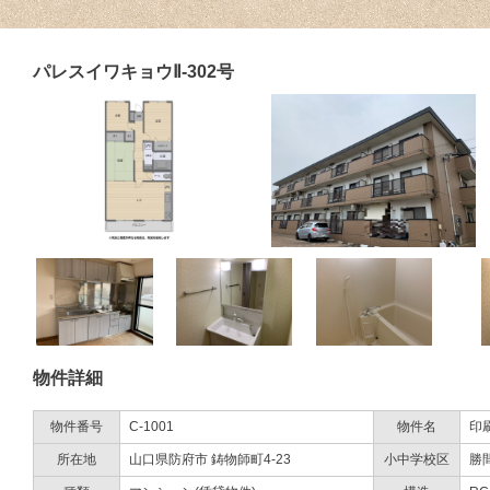
パレスイワキョウⅡ-302号
物件詳細
物件番号
C-1001
物件名
印
所在地
山口県防府市 鋳物師町4-23
小中学校区
勝