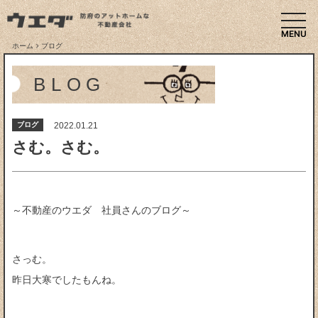
togg
ホーム
ブログ
BLOG
ブログ
2022.01.21
さむ。さむ。
～不動産のウエダ 社員さんのブログ～
さっむ。
昨日大寒でしたもんね。